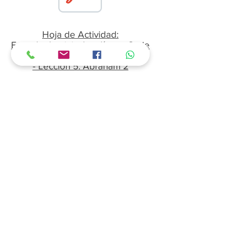
Hoja de Actividad:
Escuela dominical en línea - Serie
Héroes de la fe
- Lección 5: Abraham 2
Serie Héroes de la fe -
Clase 4: Sara
Domingo 07 de junio del 2020