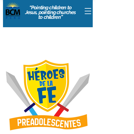
“Pointing children to
Jesus, pointing churches
to children”
PÁGINA DE RECURSOS
TEENS: