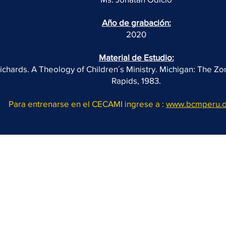
Año de grabación:
2020
Material de Estudio:
chards. A Theology of Children´s Ministry. Michigan: The Z
Rapids, 1983.
Para entrenarse en el CECAMI ingrese a :
www.bcmperu.o