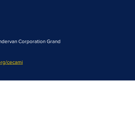
ondervan Corporation Grand
rg/cecami