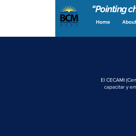
“Pointing ch
Home
About
El CECAMI (Cent
capacitar y en